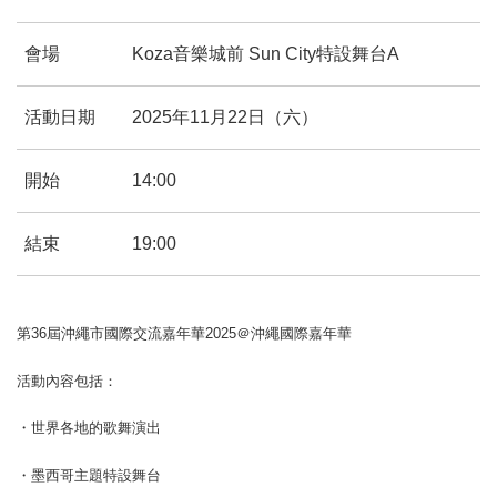
會場
Koza音樂城前 Sun City特設舞台A
活動日期
2025年11月22日（六）
開始
14:00
結束
19:00
第36屆沖繩市國際交流嘉年華2025＠沖繩國際嘉年華
活動內容包括：
・世界各地的歌舞演出
・墨西哥主題特設舞台