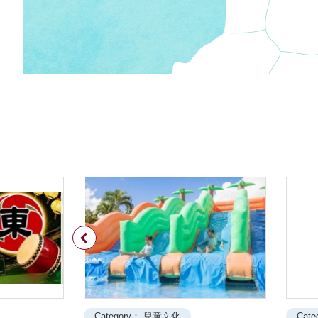
Previous
Category： 兒童文化
Cat