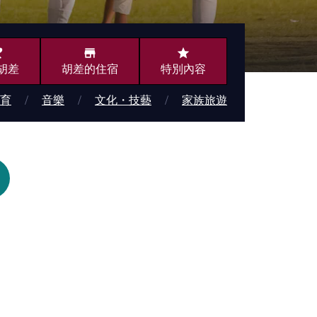
ing
store
star
胡差
胡差的住宿
特別內容
育
音樂
文化・技藝
家族旅遊
きます