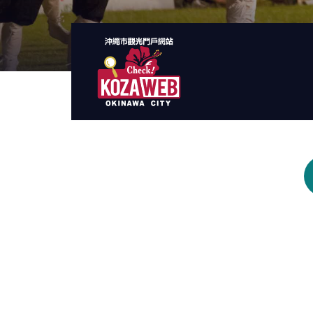
沖繩市旅遊門戶
網站KozaWeb