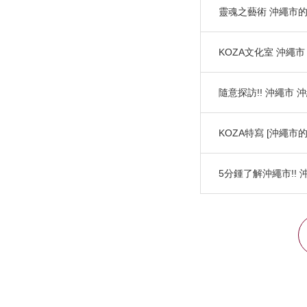
靈魂之藝術 沖繩市的E
KOZA文化室 沖繩市
隨意探訪!! 沖繩市 
KOZA特寫 [沖繩市的概
5分鍾了解沖繩市!! 