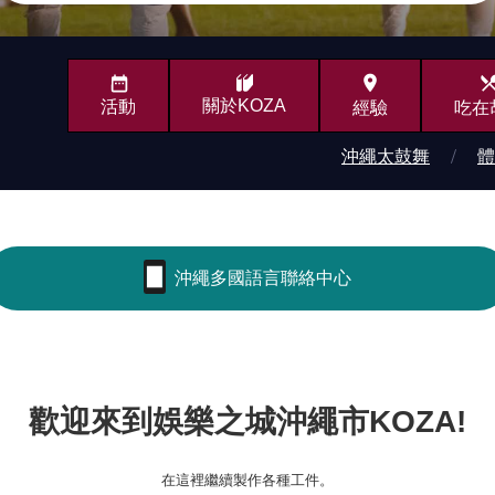
place
local_din
關於KOZA
活動
經驗
吃在
沖繩太鼓舞
體
沖繩多國語言聯絡中心
別ウィンドウで開
歡迎來到娛樂之城沖繩市KOZA!
在這裡繼續製作各種工件。