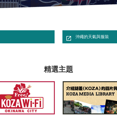
ドウで開きます
沖繩的天氣與服裝
別
精選主題