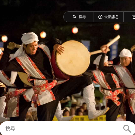
search
error_outline
ondemand_v
搜尋
最新訊息