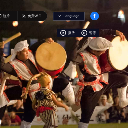
ideo
rss_feed
Language
短片
免費WiFi
play_circle_outline
pause_circle_outline
播放
暫停