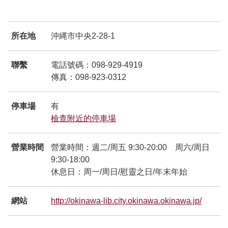
所在地
沖縄市中央2-28-1
聯繫
電話號碼：098-929-4919
傳真：098-923-0312
停車場
有
檢查附近的停車場
別ウィンドウで開きます
營業時間
營業時間：週二/周五 9:30-20:00 周六/周日
9:30-18:00
休息日：周一/周日/慰靈之日/年末年始
網站
http://okinawa-lib.city.okinawa.okinawa.jp/
別ウィ