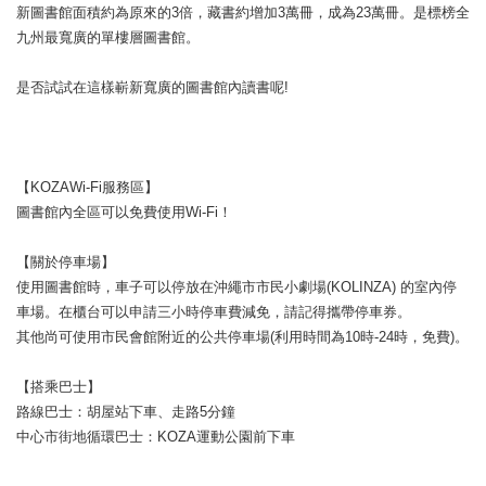
新圖書館面積約為原來的3倍，藏書約增加3萬冊，成為23萬冊。是標榜全
九州最寬廣的單樓層圖書館。
是否試試在這樣嶄新寬廣的圖書館內讀書呢!
【KOZAWi-Fi服務區】
圖書館內全區可以免費使用Wi-Fi！
【關於停車場】
使用圖書館時，車子可以停放在沖繩市市民小劇場(KOLINZA) 的室內停
車場。在櫃台可以申請三小時停車費減免，請記得攜帶停車券。
其他尚可使用市民會館附近的公共停車場(利用時間為10時-24時，免費)。
【搭乘巴士】
路線巴士：胡屋站下車、走路5分鐘
中心市街地循環巴士：KOZA運動公園前下車